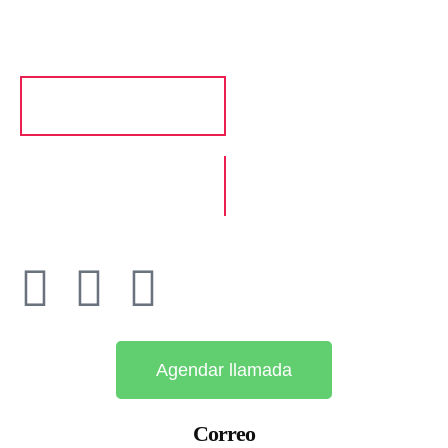
para que empieces a mejorar tus ventas.
Agendar llamada
¡Síguenos en nuestras redes!
Agendar llamada
Correo